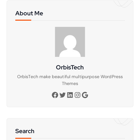
About Me
OrbisTech
OrbisTech make beautiful multipurpose WordPress
Themes
Facebook
Twitter
LinkedIn
Instagram
Google
Search