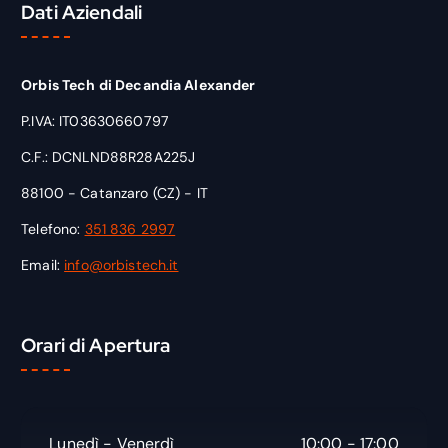
Dati Aziendali
Orbis Tech di Decandia Alexander
P.IVA: IT03630660797
C.F.: DCNLND88R28A225J
88100 - Catanzaro (CZ) - IT
Telefono:
351 836 2997
Email:
info@orbistech.it
Orari di Apertura
Lunedì - Venerdì
10:00 - 17:00