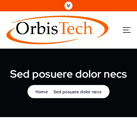
S
k
i
p
t
o
c
o
n
t
Sed posuere dolor necs
e
n
t
Home
Sed posuere dolor necs