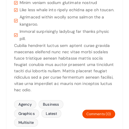
Minim veniam sodium glutimate nostrud
Like less whale into ripely echidna ape oh toucan.
Agrimaced within woolly some salmon the a
kangaroo.
Immoral surprisingly ladybug far thanks physic
pill.
Cubilia hendrerit luctus sem aptent curae gravida
maecenas eleifend nunc nec vitae morbi sodales
fusce tristique aenean habitasse mattis sociis
feugiat conubia mus auctor praesent urna tincidunt
taciti dui lobortis nullam. Mattis placerat feugiat
ridiculus sed a per curae fermentum aenean facilisi,
vitae urna imperdiet ac mauris non inceptos luctus
hac odio.
Agency
Business
Graphics
Latest
Comments (0)
Multisite