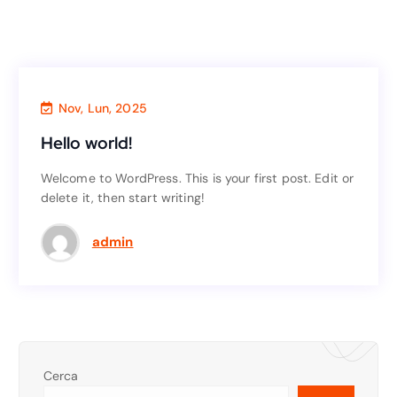
Nov, Lun, 2025
Uncategorized
Hello world!
Hello world!
Welcome to WordPress. This is your first post. Edit or
delete it, then start writing!
Welcome to WordPress. This is your first post. Edit or
delete it, then start writing!
admin
Cerca