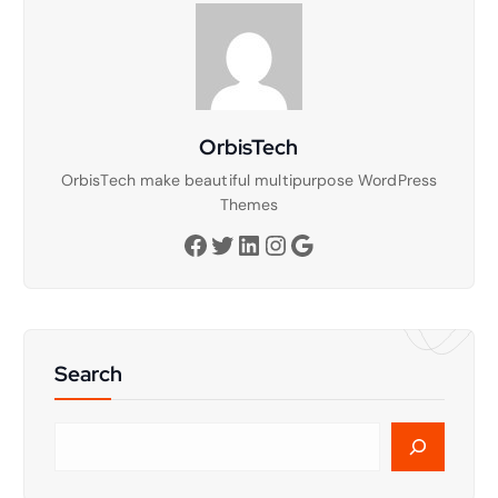
OrbisTech
OrbisTech make beautiful multipurpose WordPress
Themes
Facebook
Twitter
LinkedIn
Instagram
Google
Search
C
e
r