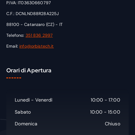
P.IVA: IT03630660797
C.F.: DCNLND88R28A225J
88100 - Catanzaro (CZ) - IT
Telefono:
351 836 2997
Email:
info@orbistech.it
Orari di Apertura
Lunedì - Venerdì
10:00 - 17:00
Sabato
10:00 - 15:00
Domenica
Chiuso