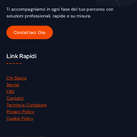
:
0
1
0
Ti accompagniamo in ogni fase del tuo percorso con
8
soluzioni professionali, rapide e su misura.
,
€
0
.
0
€
.
Link Rapidi
Chi Siamo
Servizi
FAQ
Contatti
Termini e Condizioni
Privacy Policy
Cookie Policy