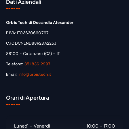
Dati Aziendali
Orbis Tech di Decandia Alexander
P.IVA: IT03630660797
C.F.: DCNLND88R28A225J
88100 - Catanzaro (CZ) - IT
Telefono:
351 836 2997
Email:
info@orbistech.it
Orari di Apertura
Lunedì - Venerdì
10:00 - 17:00