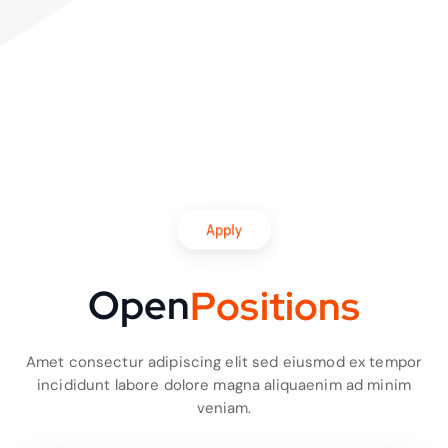
Apply
Open
P
o
s
i
t
i
o
n
s
Amet consectur adipiscing elit sed eiusmod ex tempor
incididunt labore dolore magna aliquaenim ad minim
veniam.