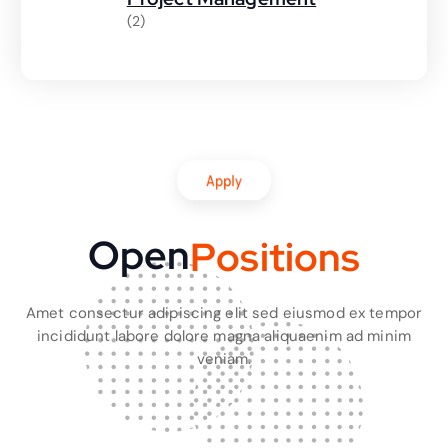
(2)
Apply
Open
P
o
s
i
t
i
o
n
s
Amet consectur adipiscing elit sed eiusmod ex tempor
incididunt labore dolore magna aliquaenim ad minim
veniam.