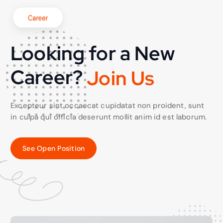
Career
Looking for a New
Career?
J
o
i
n
U
s
Excepteur sint occaecat cupidatat non proident, sunt
in culpa qui officia deserunt mollit anim id est laborum.